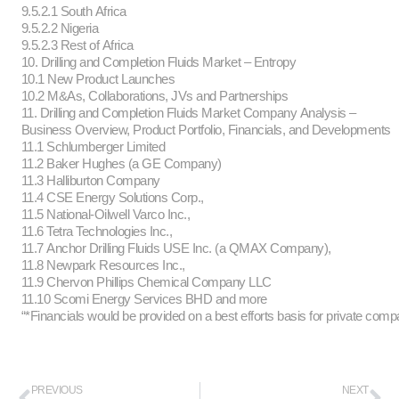
9.5.2.1 South Africa
9.5.2.2 Nigeria
9.5.2.3 Rest of Africa
10. Drilling and Completion Fluids Market – Entropy
10.1 New Product Launches
10.2 M&As, Collaborations, JVs and Partnerships
11. Drilling and Completion Fluids Market Company Analysis –
Business Overview, Product Portfolio, Financials, and Developments
11.1 Schlumberger Limited
11.2 Baker Hughes (a GE Company)
11.3 Halliburton Company
11.4 CSE Energy Solutions Corp.,
11.5 National-Oilwell Varco Inc.,
11.6 Tetra Technologies Inc.,
11.7 Anchor Drilling Fluids USE Inc. (a QMAX Company),
11.8 Newpark Resources Inc.,
11.9 Chervon Phillips Chemical Company LLC
11.10 Scomi Energy Services BHD and more
“*Financials would be provided on a best efforts basis for private comp
PREVIOUS
NEXT