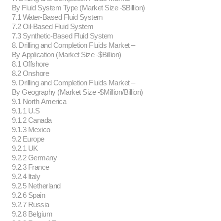
By Fluid System Type (Market Size -$Billion)
7.1 Water-Based Fluid System
7.2 Oil-Based Fluid System
7.3 Synthetic-Based Fluid System
8. Drilling and Completion Fluids Market –
By Application (Market Size -$Billion)
8.1 Offshore
8.2 Onshore
9. Drilling and Completion Fluids Market –
By Geography (Market Size -$Million/Billion)
9.1 North America
9.1.1 U.S
9.1.2 Canada
9.1.3 Mexico
9.2 Europe
9.2.1 UK
9.2.2 Germany
9.2.3 France
9.2.4 Italy
9.2.5 Netherland
9.2.6 Spain
9.2.7 Russia
9.2.8 Belgium