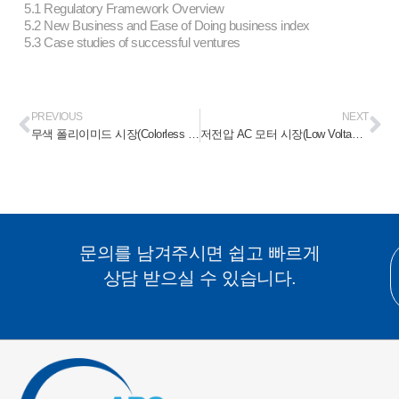
5.1 Regulatory Framework Overview
5.2 New Business and Ease of Doing business index
5.3 Case studies of successful ventures
PREVIOUS
NEXT
무색 폴리이미드 시장(Colorless Polyimide Market) 2023-2028
저전압 AC 모터 시장(Low Voltage AC Motor Market) 2023-2028
문의를 남겨주시면 쉽고 빠르게
상담 받으실 수 있습니다.