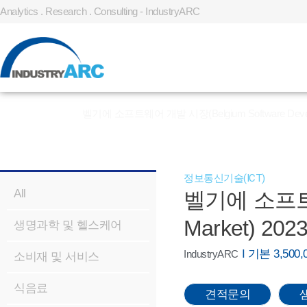
Analytics . Research . Consulting - IndustryARC
홈
»
REPORT
»
벨기에 소프트웨어 개발 시장(Belgium Software Develop
정보통신기술(ICT)
All
벨기에 소프트웨어
Market) 202
생명과학 및 헬스케어
I 기본 3,50
IndustryARC
소비재 및 서비스
식음료
견적문의