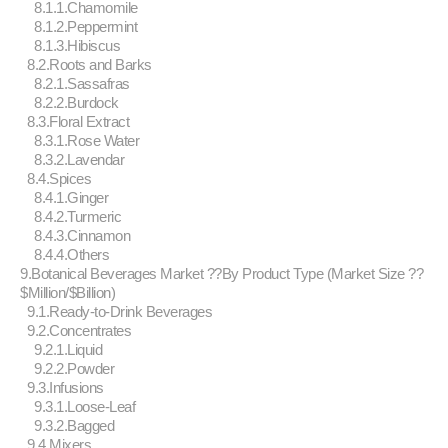
8.1.1.Chamomile
8.1.2.Peppermint
8.1.3.Hibiscus
8.2.Roots and Barks
8.2.1.Sassafras
8.2.2.Burdock
8.3.Floral Extract
8.3.1.Rose Water
8.3.2.Lavendar
8.4.Spices
8.4.1.Ginger
8.4.2.Turmeric
8.4.3.Cinnamon
8.4.4.Others
9.Botanical Beverages Market ??By Product Type (Market Size ??
$Million/$Billion)
9.1.Ready-to-Drink Beverages
9.2.Concentrates
9.2.1.Liquid
9.2.2.Powder
9.3.Infusions
9.3.1.Loose-Leaf
9.3.2.Bagged
9.4.Mixers