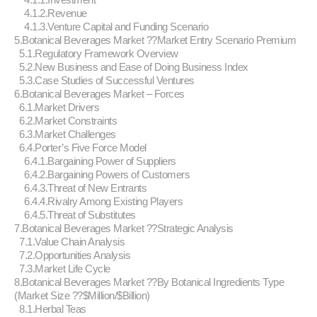
4.1.2.Revenue
4.1.3.Venture Capital and Funding Scenario
5.Botanical Beverages Market ??Market Entry Scenario Premium
5.1.Regulatory Framework Overview
5.2.New Business and Ease of Doing Business Index
5.3.Case Studies of Successful Ventures
6.Botanical Beverages Market – Forces
6.1.Market Drivers
6.2.Market Constraints
6.3.Market Challenges
6.4.Porter’s Five Force Model
6.4.1.Bargaining Power of Suppliers
6.4.2.Bargaining Powers of Customers
6.4.3.Threat of New Entrants
6.4.4.Rivalry Among Existing Players
6.4.5.Threat of Substitutes
7.Botanical Beverages Market ??Strategic Analysis
7.1.Value Chain Analysis
7.2.Opportunities Analysis
7.3.Market Life Cycle
8.Botanical Beverages Market ??By Botanical Ingredients Type
(Market Size ??$Million/$Billion)
8.1.Herbal Teas