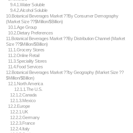
9.4.1.Water Soluble
9.4.2.Alcohol Soluble
10.Botanical Beverages Market ??By Consumer Demography
(Market Size ??$Million/$Billion)
10.1.Age Group
10.2.Dietary Preferences
11.Botanical Beverages Market ??By Distribution Channel (Market
Size ??$Million/$Billion)
11.1.Grocery Stores
11.2.Online Retail
11.3.Speciality Stores
11.4.Food Services
12.Botanical Beverages Market ??by Geography (Market Size ??
$Million/$Billion)
12.1.North America
12.1.1.The U.S.
12.1.2.Canada
12.1.3.Mexico
12.2.Europe
12.2.1.UK
12.2.2.Germany
12.2.3.France
12.2.4.Italy