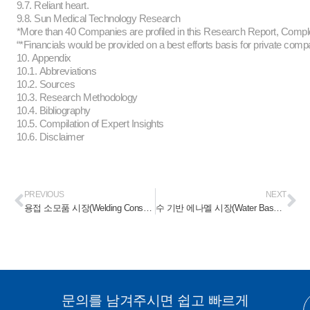
9.7. Reliant heart.
9.8. Sun Medical Technology Research
*More than 40 Companies are profiled in this Research Report, Comple
“*Financials would be provided on a best efforts basis for private comp
10. Appendix
10.1. Abbreviations
10.2. Sources
10.3. Research Methodology
10.4. Bibliography
10.5. Compilation of Expert Insights
10.6. Disclaimer
PREVIOUS
NEXT
용접 소모품 시장(Welding Consumables Market) 2024-2030
수 기반 에나멜 시장(Water Based Enamel Market) 2024-2030
문의를 남겨주시면 쉽고 빠르게