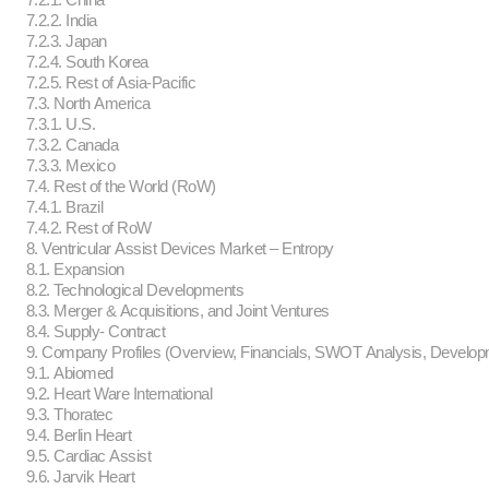
7.2.2. India
7.2.3. Japan
7.2.4. South Korea
7.2.5. Rest of Asia-Pacific
7.3. North America
7.3.1. U.S.
7.3.2. Canada
7.3.3. Mexico
7.4. Rest of the World (RoW)
7.4.1. Brazil
7.4.2. Rest of RoW
8. Ventricular Assist Devices Market – Entropy
8.1. Expansion
8.2. Technological Developments
8.3. Merger & Acquisitions, and Joint Ventures
8.4. Supply- Contract
9. Company Profiles (Overview, Financials, SWOT Analysis, Developme
9.1. Abiomed
9.2. Heart Ware International
9.3. Thoratec
9.4. Berlin Heart
9.5. Cardiac Assist
9.6. Jarvik Heart