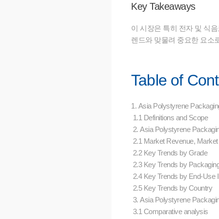
Key Takeaways
이 시장은 특히 전자 및 식
렌드와 맞물려 중요한 요소로
Table of Con
1. Asia Polystyrene Packagi
1.1 Definitions and Scope
2. Asia Polystyrene Packag
2.1 Market Revenue, Market
2.2 Key Trends by Grade
2.3 Key Trends by Packagin
2.4 Key Trends by End-Use 
2.5 Key Trends by Country
3. Asia Polystyrene Packag
3.1 Comparative analysis