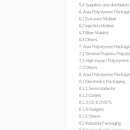
5.4 Suppliers and distributor
6. Asia Polystyrene Packagin
6.1 Extrusion Molded
6.2 Injection Molded
6.3 Blow Molded
6.4 Others
7. Asia Polystyrene Packagin
7.1 General Purpose Polyst
7.2 High Impact Polystyrene
7.3 Others
8. Asia Polystyrene Packagin
8.1 Electronics Packaging
8.1.1 Semiconductor
8.1.2 Cables
8.1.3 CD & DVD’S
8.1.4 Gadgets
8.1.5 Others
8.2 Industrial Packaging