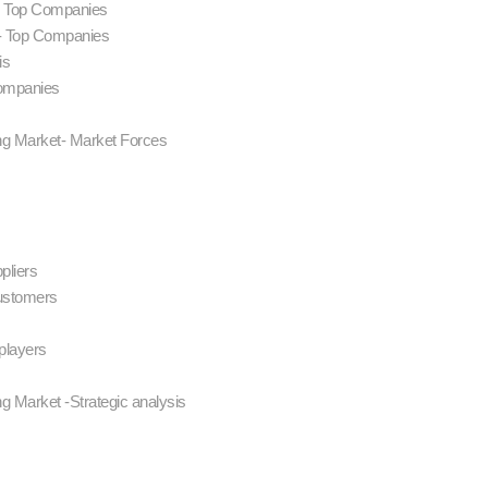
s- Top Companies
- Top Companies
sis
Companies
ng Market- Market Forces
ppliers
customers
 players
g Market -Strategic analysis