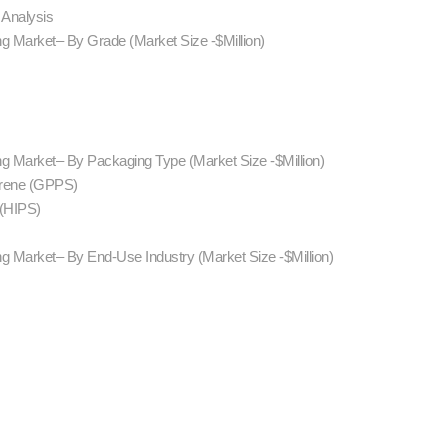
s Analysis
g Market– By Grade (Market Size -$Million)
g Market– By Packaging Type (Market Size -$Million)
yrene (GPPS)
 (HIPS)
g Market– By End-Use Industry (Market Size -$Million)