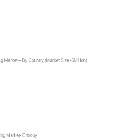
g Market – By Country (Market Size -$Million)
ing Market- Entropy