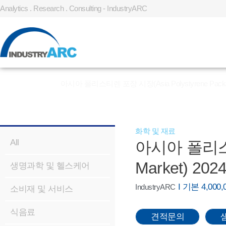
Analytics . Research . Consulting - IndustryARC
홈
»
REPORT
»
아시아 폴리스티렌 포장 시장(Asia Polystyrene Packagin
화학 및 재료
All
아시아 폴리스티렌
Market) 202
생명과학 및 헬스케어
I 기본 4,00
IndustryARC
소비재 및 서비스
식음료
견적문의