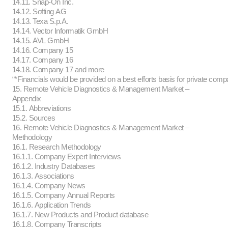
14.11. Snap-On Inc.
14.12. Softing AG
14.13. Texa S.p.A.
14.14. Vector Informatik GmbH
14.15. AVL GmbH
14.16. Company 15
14.17. Company 16
14.18. Company 17 and more
“*Financials would be provided on a best efforts basis for private comp
15. Remote Vehicle Diagnostics & Management Market –
Appendix
15.1. Abbreviations
15.2. Sources
16. Remote Vehicle Diagnostics & Management Market –
Methodology
16.1. Research Methodology
16.1.1. Company Expert Interviews
16.1.2. Industry Databases
16.1.3. Associations
16.1.4. Company News
16.1.5. Company Annual Reports
16.1.6. Application Trends
16.1.7. New Products and Product database
16.1.8. Company Transcripts