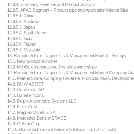
12.8.4. Company Revenue and Product Analysis
12.8.5. APAC Segment – Product type and Application Market Size
12.8.5.1. China
12.8.5.2. Australia
12.8.5.3. Japan
12.8.5.4. South Korea
12.8.5.5. India
12.8.5.6. Taiwan
12.8.5.7. Malaysia
13. Remote Vehicle Diagnostics & Management Market – Entropy
13.1. New product launches
13.2. M&A’s, collaborations, JVs and partnerships
14. Remote Vehicle Diagnostics & Management Market Company Ana
14.1. Market Share, Company Revenue, Products, M&A, Developme
14.2. BMW ASSIST
14.3. Continental AG
14.4. Danaher Corp.
14.5. Delphi Automotive Systems LLC
14.6. Fluke Corp.
14.7. Magneti Marelli S.p.A.
14.8. Mercedes-Benz-mBRACE
14.9. OnStar Corp.
14.10. Bosch Automotive Service Solutions Ltd. (OTC Tools)