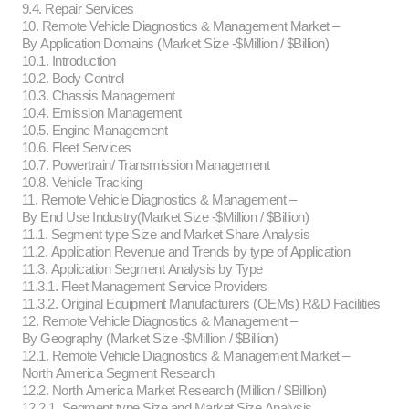
9.4. Repair Services
10. Remote Vehicle Diagnostics & Management Market –
By Application Domains (Market Size -$Million / $Billion)
10.1. Introduction
10.2. Body Control
10.3. Chassis Management
10.4. Emission Management
10.5. Engine Management
10.6. Fleet Services
10.7. Powertrain/ Transmission Management
10.8. Vehicle Tracking
11. Remote Vehicle Diagnostics & Management –
By End Use Industry(Market Size -$Million / $Billion)
11.1. Segment type Size and Market Share Analysis
11.2. Application Revenue and Trends by type of Application
11.3. Application Segment Analysis by Type
11.3.1. Fleet Management Service Providers
11.3.2. Original Equipment Manufacturers (OEMs) R&D Facilities
12. Remote Vehicle Diagnostics & Management –
By Geography (Market Size -$Million / $Billion)
12.1. Remote Vehicle Diagnostics & Management Market –
North America Segment Research
12.2. North America Market Research (Million / $Billion)
12.2.1. Segment type Size and Market Size Analysis