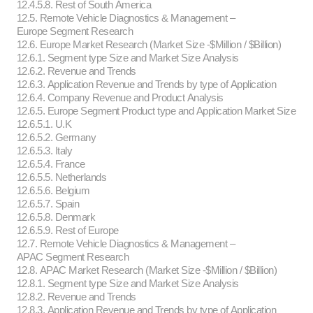
12.4.5.8. Rest of South America
12.5. Remote Vehicle Diagnostics & Management –
Europe Segment Research
12.6. Europe Market Research (Market Size -$Million / $Billion)
12.6.1. Segment type Size and Market Size Analysis
12.6.2. Revenue and Trends
12.6.3. Application Revenue and Trends by type of Application
12.6.4. Company Revenue and Product Analysis
12.6.5. Europe Segment Product type and Application Market Size
12.6.5.1. U.K
12.6.5.2. Germany
12.6.5.3. Italy
12.6.5.4. France
12.6.5.5. Netherlands
12.6.5.6. Belgium
12.6.5.7. Spain
12.6.5.8. Denmark
12.6.5.9. Rest of Europe
12.7. Remote Vehicle Diagnostics & Management –
APAC Segment Research
12.8. APAC Market Research (Market Size -$Million / $Billion)
12.8.1. Segment type Size and Market Size Analysis
12.8.2. Revenue and Trends
12.8.3. Application Revenue and Trends by type of Application