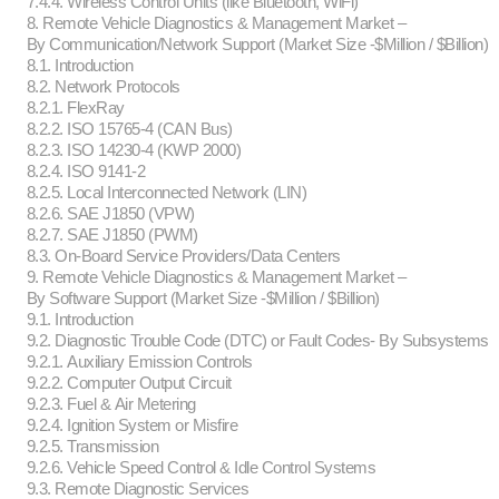
7.4.4. Wireless Control Units (like Bluetooth, WiFi)
8. Remote Vehicle Diagnostics & Management Market –
By Communication/Network Support (Market Size -$Million / $Billion)
8.1. Introduction
8.2. Network Protocols
8.2.1. FlexRay
8.2.2. ISO 15765-4 (CAN Bus)
8.2.3. ISO 14230-4 (KWP 2000)
8.2.4. ISO 9141-2
8.2.5. Local Interconnected Network (LIN)
8.2.6. SAE J1850 (VPW)
8.2.7. SAE J1850 (PWM)
8.3. On-Board Service Providers/Data Centers
9. Remote Vehicle Diagnostics & Management Market –
By Software Support (Market Size -$Million / $Billion)
9.1. Introduction
9.2. Diagnostic Trouble Code (DTC) or Fault Codes- By Subsystems
9.2.1. Auxiliary Emission Controls
9.2.2. Computer Output Circuit
9.2.3. Fuel & Air Metering
9.2.4. Ignition System or Misfire
9.2.5. Transmission
9.2.6. Vehicle Speed Control & Idle Control Systems
9.3. Remote Diagnostic Services