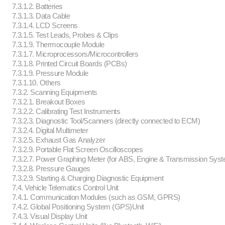
7.3.1.2. Batteries
7.3.1.3. Data Cable
7.3.1.4. LCD Screens
7.3.1.5. Test Leads, Probes & Clips
7.3.1.9. Thermocouple Module
7.3.1.7. Microprocessors/Microcontrollers
7.3.1.8. Printed Circuit Boards (PCBs)
7.3.1.9. Pressure Module
7.3.1.10. Others
7.3.2. Scanning Equipments
7.3.2.1. Breakout Boxes
7.3.2.2. Calibrating Test Instruments
7.3.2.3. Diagnostic Tool/Scanners (directly connected to ECM)
7.3.2.4. Digital Multimeter
7.3.2.5. Exhaust Gas Analyzer
7.3.2.9. Portable Flat Screen Oscilloscopes
7.3.2.7. Power Graphing Meter (for ABS, Engine & Transmission Sys
7.3.2.8. Pressure Gauges
7.3.2.9. Starting & Charging Diagnostic Equipment
7.4. Vehicle Telematics Control Unit
7.4.1. Communication Modules (such as GSM, GPRS)
7.4.2. Global Positioning System (GPS)Unit
7.4.3. Visual Display Unit