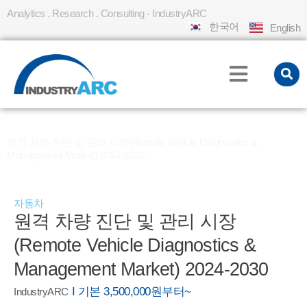
Analytics . Research . Consulting - IndustryARC
한국어
English
홈
REPORT
»
»
원격 차량 진단 및 관리 시장(Remote Vehicle Diagnostics &
Management Market) 2024-2030
자동차
원격 차량 진단 및 관리 시장
(Remote Vehicle Diagnostics &
Management Market) 2024-2030
I 기본 3,500,000원부터~
IndustryARC