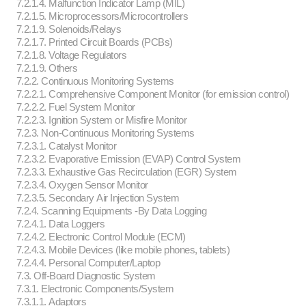
7.2.1.4. Malfunction Indicator Lamp (MIL)
7.2.1.5. Microprocessors/Microcontrollers
7.2.1.9. Solenoids/Relays
7.2.1.7. Printed Circuit Boards (PCBs)
7.2.1.8. Voltage Regulators
7.2.1.9. Others
7.2.2. Continuous Monitoring Systems
7.2.2.1. Comprehensive Component Monitor (for emission control)
7.2.2.2. Fuel System Monitor
7.2.2.3. Ignition System or Misfire Monitor
7.2.3. Non-Continuous Monitoring Systems
7.2.3.1. Catalyst Monitor
7.2.3.2. Evaporative Emission (EVAP) Control System
7.2.3.3. Exhaustive Gas Recirculation (EGR) System
7.2.3.4. Oxygen Sensor Monitor
7.2.3.5. Secondary Air Injection System
7.2.4. Scanning Equipments -By Data Logging
7.2.4.1. Data Loggers
7.2.4.2. Electronic Control Module (ECM)
7.2.4.3. Mobile Devices (like mobile phones, tablets)
7.2.4.4. Personal Computer/Laptop
7.3. Off-Board Diagnostic System
7.3.1. Electronic Components/System
7.3.1.1. Adaptors