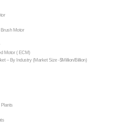
otor
 Brush Motor
r
ed Motor ( ECM)
ket – By Industry (Market Size -$Million/Billion)
d Plants
nts