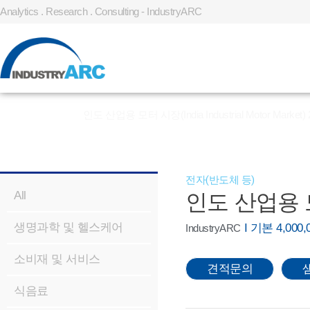
Analytics . Research . Consulting - IndustryARC
홈
»
REPORT
»
인도 산업용 모터 시장(India Industrial Motor Market) 
전자(반도체 등)
All
인도 산업용 모터 
생명과학 및 헬스케어
I 기본 4,00
IndustryARC
소비재 및 서비스
견적문의
식음료