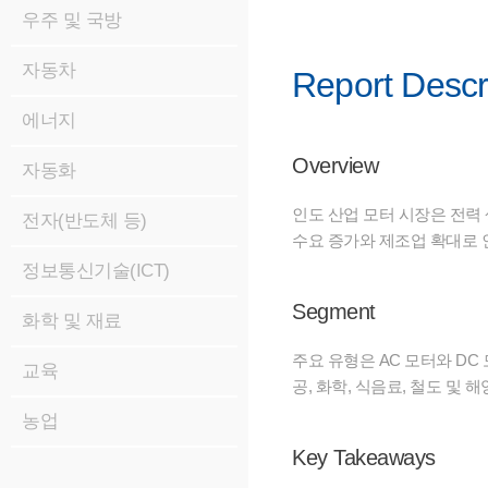
우주 및 국방
자동차
Report Descr
에너지
Overview
자동화
인도 산업 모터 시장은 전력 
전자(반도체 등)
수요 증가와 제조업 확대로 
정보통신기술(ICT)
Segment
화학 및 재료
주요 유형은 AC 모터와 DC
교육
공, 화학, 식음료, 철도 및
농업
Key Takeaways