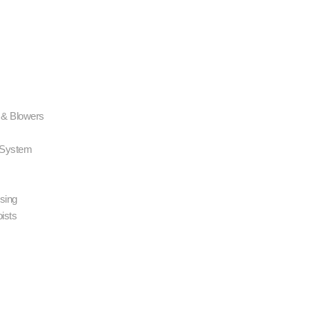
 & Blowers
g System
using
oists