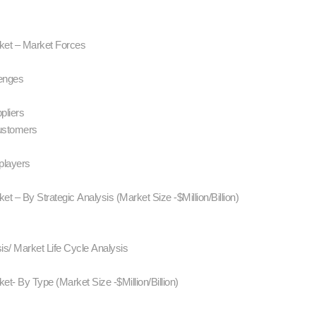
arket – Market Forces
lenges
ppliers
customers
 players
ket – By Strategic Analysis (Market Size -$Million/Billion)
is/ Market Life Cycle Analysis
ket- By Type (Market Size -$Million/Billion)