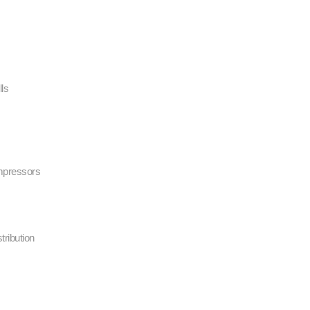
lls
mpressors
tribution