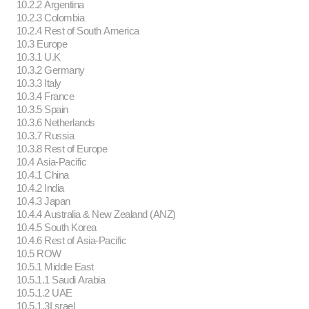
10.2.2 Argentina
10.2.3 Colombia
10.2.4 Rest of South America
10.3 Europe
10.3.1 U.K
10.3.2 Germany
10.3.3 Italy
10.3.4 France
10.3.5 Spain
10.3.6 Netherlands
10.3.7 Russia
10.3.8 Rest of Europe
10.4 Asia-Pacific
10.4.1 China
10.4.2 India
10.4.3 Japan
10.4.4 Australia & New Zealand (ANZ)
10.4.5 South Korea
10.4.6 Rest of Asia-Pacific
10.5 ROW
10.5.1 Middle East
10.5.1.1 Saudi Arabia
10.5.1.2 UAE
10.5.1.3I srael