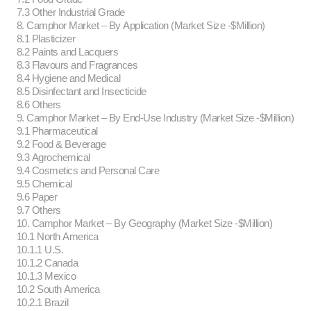
7.3 Other Industrial Grade
8. Camphor Market – By Application (Market Size -$Million)
8.1 Plasticizer
8.2 Paints and Lacquers
8.3 Flavours and Fragrances
8.4 Hygiene and Medical
8.5 Disinfectant and Insecticide
8.6 Others
9. Camphor Market – By End-Use Industry (Market Size -$Million)
9.1 Pharmaceutical
9.2 Food & Beverage
9.3 Agrochemical
9.4 Cosmetics and Personal Care
9.5 Chemical
9.6 Paper
9.7 Others
10. Camphor Market – By Geography (Market Size -$Million)
10.1 North America
10.1.1 U.S.
10.1.2 Canada
10.1.3 Mexico
10.2 South America
10.2.1 Brazil