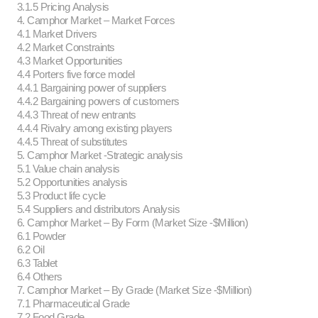
3.1.5 Pricing Analysis
4. Camphor Market – Market Forces
4.1 Market Drivers
4.2 Market Constraints
4.3 Market Opportunities
4.4 Porters five force model
4.4.1 Bargaining power of suppliers
4.4.2 Bargaining powers of customers
4.4.3 Threat of new entrants
4.4.4 Rivalry among existing players
4.4.5 Threat of substitutes
5. Camphor Market -Strategic analysis
5.1 Value chain analysis
5.2 Opportunities analysis
5.3 Product life cycle
5.4 Suppliers and distributors Analysis
6. Camphor Market – By Form (Market Size -$Million)
6.1 Powder
6.2 Oil
6.3 Tablet
6.4 Others
7. Camphor Market – By Grade (Market Size -$Million)
7.1 Pharmaceutical Grade
7.2 Food Grade