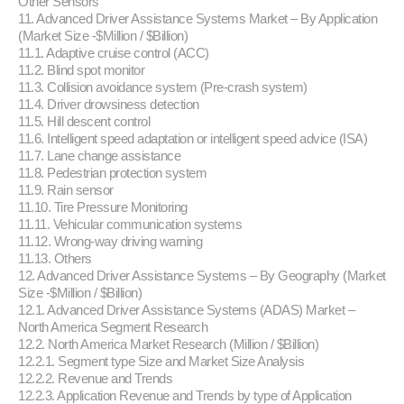
Other Sensors
11. Advanced Driver Assistance Systems Market – By Application
(Market Size -$Million / $Billion)
11.1. Adaptive cruise control (ACC)
11.2. Blind spot monitor
11.3. Collision avoidance system (Pre-crash system)
11.4. Driver drowsiness detection
11.5. Hill descent control
11.6. Intelligent speed adaptation or intelligent speed advice (ISA)
11.7. Lane change assistance
11.8. Pedestrian protection system
11.9. Rain sensor
11.10. Tire Pressure Monitoring
11.11. Vehicular communication systems
11.12. Wrong-way driving warning
11.13. Others
12. Advanced Driver Assistance Systems – By Geography (Market
Size -$Million / $Billion)
12.1. Advanced Driver Assistance Systems (ADAS) Market –
North America Segment Research
12.2. North America Market Research (Million / $Billion)
12.2.1. Segment type Size and Market Size Analysis
12.2.2. Revenue and Trends
12.2.3. Application Revenue and Trends by type of Application