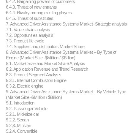
6.4.2. Bargaining powers of customers
6.4.3. Threat of new entrants
6.4.4. Rivalry among existing players
6.4.5. Threat of substitutes
7. Advanced Driver Assistance Systems Market -Strategic analysis
7.1. Value chain analysis
7.2. Opportunities analysis
7.3. Product life cycle
7.4. Suppliers and distributors Market Share
8. Advanced Driver Assistance Systems Market – By Type of
Engine (Market Size -$Million / $Billion)
8.1. Market Size and Market Share Analysis
8.2. Application Revenue and Trend Research
8.3. Product Segment Analysis
8.3.1. Internal Combustion Engine
8.3.2. Electric engine
9. Advanced Driver Assistance Systems Market – By Vehicle Type
(Market Size -$Million / $Billion)
9.1. Introduction
9.2. Passenger Vehicle
9.2.1. Mid-size car
9.2.2. Sedan
9.2.3. Minivan
9.2.4. Convertible