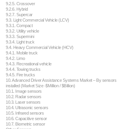
9.2.5. Crossover
9.2.6. Hybrid
9.2.7. Supercar
9.3. Light Commercial Vehicle (LCV)
9.3.1. Compact
9.3.2. Utility vehicle
9.3.3. Supermini
9.3.4. Light truck
9.4. Heavy Commercial Vehicle (HCV)
9.4.1. Mobile truck
9.4.2. Limo
9.4.3. Recreational vehicle
9.4.4. Towing trucks
9.4.5. Fire trucks
10. Advanced Driver Assistance Systems Market – By sensors
installed (Market Size -$Million / $Billion)
10.1. Image sensors
10.2. Radar sensors
10.3. Laser sensors
10.4. Ultrasonic sensors
10.5. Infrared sensors
10.6. Capacitive sensor
10.7. Biometric sensor