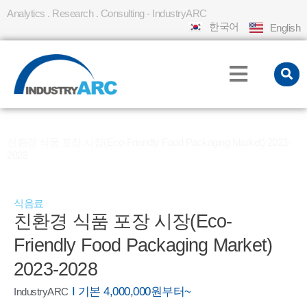
Analytics . Research . Consulting - IndustryARC
한국어
English
홈
REPORT
»
»
친환경 식품 포장 시장(Eco-Friendly Food Packaging Market) 2023-
2028
식음료
친환경 식품 포장 시장(Eco-
Friendly Food Packaging Market)
2023-2028
I 기본 4,000,000원부터~
IndustryARC