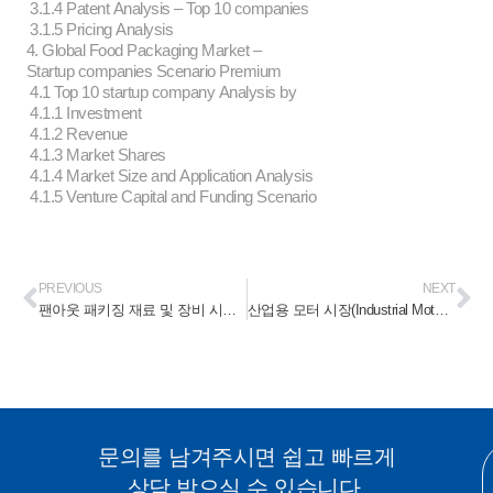
3.1.4 Patent Analysis – Top 10 companies
3.1.5 Pricing Analysis
4. Global Food Packaging Market –
Startup companies Scenario Premium
4.1 Top 10 startup company Analysis by
4.1.1 Investment
4.1.2 Revenue
4.1.3 Market Shares
4.1.4 Market Size and Application Analysis
4.1.5 Venture Capital and Funding Scenario
PREVIOUS
NEXT
팬아웃 패키징 재료 및 장비 시장 (Fan-Out Packaging Materials and Equipment Market) 2021-2026
산업용 모터 시장(Industrial Motors Market) 2023-2028
문의를 남겨주시면 쉽고 빠르게
상담 받으실 수 있습니다.