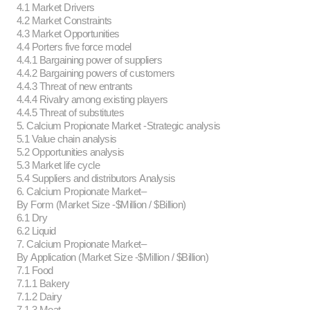
4.1 Market Drivers
4.2 Market Constraints
4.3 Market Opportunities
4.4 Porters five force model
4.4.1 Bargaining power of suppliers
4.4.2 Bargaining powers of customers
4.4.3 Threat of new entrants
4.4.4 Rivalry among existing players
4.4.5 Threat of substitutes
5. Calcium Propionate Market -Strategic analysis
5.1 Value chain analysis
5.2 Opportunities analysis
5.3 Market life cycle
5.4 Suppliers and distributors Analysis
6. Calcium Propionate Market–
By Form (Market Size -$Million / $Billion)
6.1 Dry
6.2 Liquid
7. Calcium Propionate Market–
By Application (Market Size -$Million / $Billion)
7.1 Food
7.1.1 Bakery
7.1.2 Dairy
7.1.3 Meat