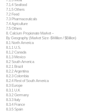
7.1.4 Seafood
7.1.5 Others
7.2 Feed
7.3 Pharmaceuticals
7.4 Agriculture
7.5 Others
8. Calcium Propionate Market –
By Geography (Market Size -$Million / $Billion)
8.1 North America
8.1.1 U.S.
8.1.2 Canada
8.1.3 Mexico
8.2 South America
8.2.1 Brazil
8.2.2 Argentina
8.2.3 Colombia
8.2.4 Rest of South America
8.3 Europe
8.3.1 U.K
8.3.2 Germany
8.3.3 Italy
8.3.4 France
8.3.5 Spain