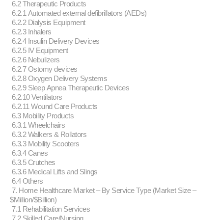
6.2 Therapeutic Products
6.2.1 Automated external defibrillators (AEDs)
6.2.2 Dialysis Equipment
6.2.3 Inhalers
6.2.4 Insulin Delivery Devices
6.2.5 IV Equipment
6.2.6 Nebulizers
6.2.7 Ostomy devices
6.2.8 Oxygen Delivery Systems
6.2.9 Sleep Apnea Therapeutic Devices
6.2.10 Ventilators
6.2.11 Wound Care Products
6.3 Mobility Products
6.3.1 Wheelchairs
6.3.2 Walkers & Rollators
6.3.3 Mobility Scooters
6.3.4 Canes
6.3.5 Crutches
6.3.6 Medical Lifts and Slings
6.4 Others
7. Home Healthcare Market – By Service Type (Market Size –
$Million/$Billion)
7.1 Rehabilitation Services
7.2 Skilled Care/Nursing