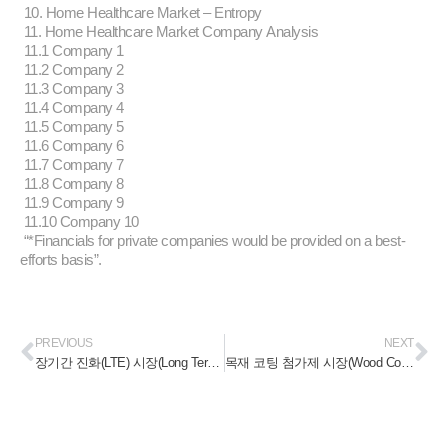
10. Home Healthcare Market – Entropy
11. Home Healthcare Market Company Analysis
11.1 Company 1
11.2 Company 2
11.3 Company 3
11.4 Company 4
11.5 Company 5
11.6 Company 6
11.7 Company 7
11.8 Company 8
11.9 Company 9
11.10 Company 10
“*Financials for private companies would be provided on a best-
efforts basis”.
PREVIOUS
NEXT
장기간 진화(LTE) 시장(Long Term Evolution Market) 2023-2028
목재 코팅 첨가제 시장(Wood Coating Additives Market) 2023-2028