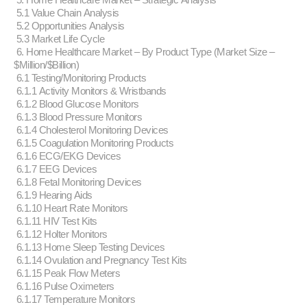
5.1 Value Chain Analysis
5.2 Opportunities Analysis
5.3 Market Life Cycle
6. Home Healthcare Market – By Product Type (Market Size –
$Million/$Billion)
6.1 Testing/Monitoring Products
6.1.1 Activity Monitors & Wristbands
6.1.2 Blood Glucose Monitors
6.1.3 Blood Pressure Monitors
6.1.4 Cholesterol Monitoring Devices
6.1.5 Coagulation Monitoring Products
6.1.6 ECG/EKG Devices
6.1.7 EEG Devices
6.1.8 Fetal Monitoring Devices
6.1.9 Hearing Aids
6.1.10 Heart Rate Monitors
6.1.11 HIV Test Kits
6.1.12 Holter Monitors
6.1.13 Home Sleep Testing Devices
6.1.14 Ovulation and Pregnancy Test Kits
6.1.15 Peak Flow Meters
6.1.16 Pulse Oximeters
6.1.17 Temperature Monitors