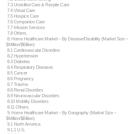
7.3 Unskilled Care & Respite Care
7.4 Virtual Care
7.5 Hospice Care
7.6 Companion Care
7.7 Infusion Services
7.8 Others.
8. Home Healthcare Market – By Disease/Disability (Market Size –
$Million/$Billion)
8.1 Cardiovascular Disorders
8.2 Hypertension
8.3 Diabetes
8.4 Respiratory Diseases
8.5 Cancer
8.6 Pregnancy
8.7 Trauma
8.8 Renal Disorders
8.9 Neurovascular Disorders
8.10 Mobility Disorders
8.11 Others.
9. Home Healthcare Market – By Geography (Market Size –
$Million/$Billion)
9.1 North America
9.1.1 U.S.