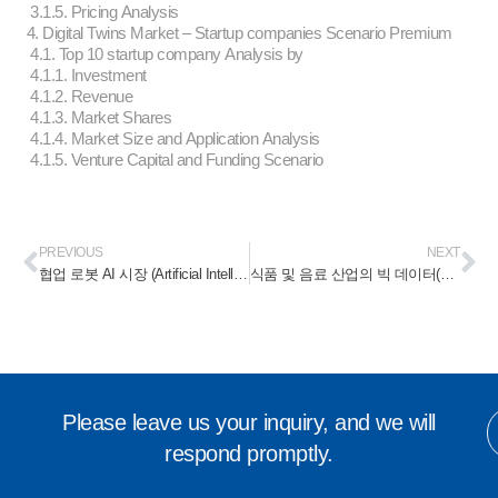
3.1.5. Pricing Analysis
4. Digital Twins Market – Startup companies Scenario Premium
4.1. Top 10 startup company Analysis by
4.1.1. Investment
4.1.2. Revenue
4.1.3. Market Shares
4.1.4. Market Size and Application Analysis
4.1.5. Venture Capital and Funding Scenario
PREVIOUS
NEXT
협업 로봇 AI 시장 (Artificial Intelligence in Collaborative Robots Market) 2023-2028
식품 및 음료 산업의 빅 데이터(Big Data in Food and Beverages Industry) 2023-2028
Please leave us your inquiry, and we will
respond promptly.